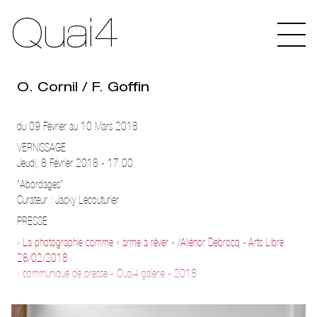
Quai4
O. Cornil / F. Goffin
du 09 Février au 10 Mars 2018
VERNISSAGE
Jeudi, 8 Février 2018 - 17:00
"Abordages"
Curateur : Jacky Lecouturier
PRESSE
›
La photographie comme « arme à rêver » /Aliénor Debrocq - Arts Libre
28/02/2018
›
communiqué de presse - Quai4 galerie - 2018