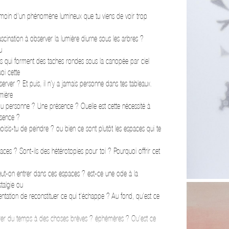
oin d’un phénomène lumineux que tu viens de voir trop
fascination à observer la lumière diurne sous les arbres ?
u
is qui forment des taches rondes sous la canopée par ciel
oi cette
server ? Et puis, il n’y a jamais personne dans tes tableaux.
mière
ou personne ? Une présence ? Quelle est cette nécessité à
ésence ?
isis-tu de peindre ? ou bien ce sont plutôt les espaces qui te
ces ? Sont-ils des hétérotopies pour toi ? Pourquoi offrir cet
Peut-on entrer dans ces espaces ? est-ce une ode à la
talgie ou
tentation de reconstituer ce qui t’échappe ? Au fond, qu’est ce
rer du temps à des choses brèves ? éphémères ? Qu’est ce