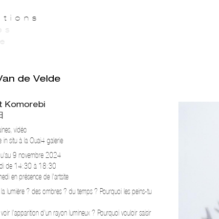
itions
es
ie
Van de Velde
t Komorebi
日
aines, vidéo
 in situ à la Quai4 galerie
qu'au 9 novembre 2024
edi de 14:30 à 18:30
edi en présence de l'artsite
 la lumière ? des ombres ? du temps ? Pourquoi les peins-tu
à voir l’apparition d’un rayon lumineux ? Pourquoi vouloir saisir