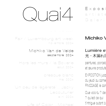
mars 2025
Quai4
Expos
Gabriel Belgeonne
artist
décembre 2024
Galer
Fair / Luxembourg Art Week
2025
novembre 2024
Michiko 
Fair / Luxembourg art week
novembre 2024
Lumière e
Michiko Van de Velde
septembre 2024
光・木漏れ
Hors les murs / la Boverie
peintures, porcel
août 2024
et œuvre produite
presque blanc
EXPOSITION jus
mai 2024
du jeudi au sam
FINISSAGE le sam
'Un peu de légèreté'... Jacky
Lecouturier
Que vois-tu ? de
avril 2024
? qu’est ce qui
t’intrigue autant 
Life of Color ...Michael