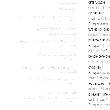
cette fugacité ?
Kravagna
Comment être tém
mars 2024
rapidement ?
Fair / Luxembourg art week
Quelle est cette 
novembre 2023
Pourquoi aimes-t
Anne Marie Klenes
tant les komoreb
septembre 2023
dégagé ? Pourqu
patience à les ob
Hors les murs / la Boverie
Pourquoi ? La lu
août 2023
est quelqu’un ? 
Martin Chaumont
peindre cette pr
juin 2023
Quels espaces cho
Marc Angeli Mégane Likin
choisissent ?
avril 2023
Pourquoi ces espa
instant à travers
Art on Paper Bruxelles
tes peintures ? 
octobre 2022
mémoire ? la nos
Michiko Van de
la rêverie ? une 
Velde...Ombre lumineuse
qui t’échappe ?
septembre 2022
Pourquoi consac